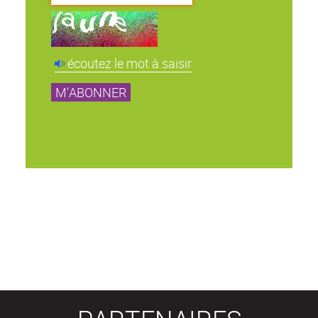
écoutez le mot à saisir