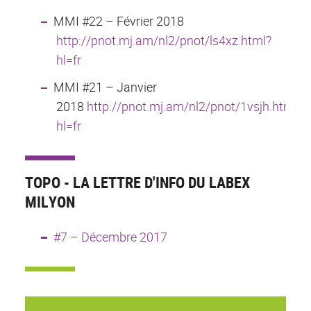
MMI #22 – Février 2018
http://pnot.mj.am/nl2/pnot/ls4xz.html?
hl=fr
MMI #21 – Janvier
2018
http://pnot.mj.am/nl2/pnot/1vsjh.html?
hl=fr
TOPO - LA LETTRE D'INFO DU LABEX
MILYON
#7 – Décembre 2017