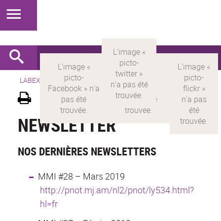
LABEX >
LABEX MILYON
>
Version française
>
Newsletter
NEWSLETTER
NOS DERNIÈRES NEWSLETTERS
MMI #28 – Mars 2019
http://pnot.mj.am/nl2/pnot/ly534.html?
hl=fr