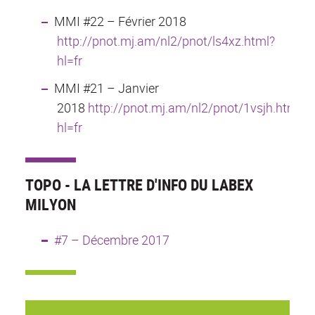
MMI #22 – Février 2018
http://pnot.mj.am/nl2/pnot/ls4xz.html?
hl=fr
MMI #21 – Janvier
2018
http://pnot.mj.am/nl2/pnot/1vsjh.html?
hl=fr
TOPO - LA LETTRE D'INFO DU LABEX
MILYON
#7 – Décembre 2017