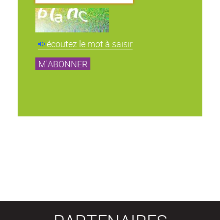
écoutez le mot à saisir