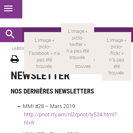
LABEX >
LABEX MILYON
>
Version française
>
Newsletter
NEWSLETTER
NOS DERNIÈRES NEWSLETTERS
MMI #28 – Mars 2019
http://pnot.mj.am/nl2/pnot/ly534.html?
hl=fr