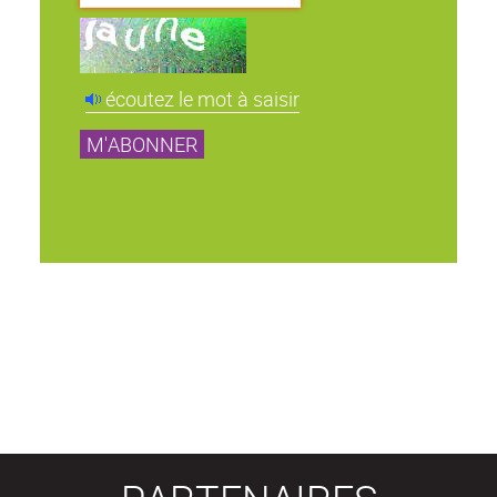
écoutez le mot à saisir