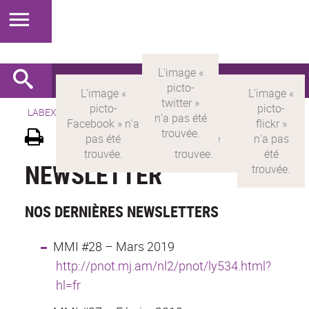
LABEX >
LABEX MILYON
>
Version française
>
Newsletter
NEWSLETTER
NOS DERNIÈRES NEWSLETTERS
MMI #28 – Mars 2019
http://pnot.mj.am/nl2/pnot/ly534.html?
hl=fr