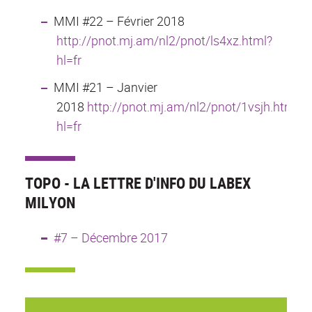
MMI #22 – Février 2018
http://pnot.mj.am/nl2/pnot/ls4xz.html?
hl=fr
MMI #21 – Janvier
2018
http://pnot.mj.am/nl2/pnot/1vsjh.html?
hl=fr
TOPO - LA LETTRE D'INFO DU LABEX
MILYON
#7 – Décembre 2017