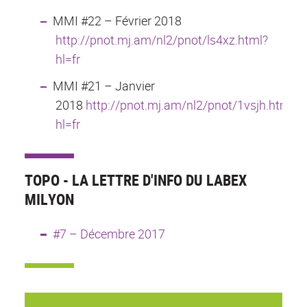
MMI #22 – Février 2018
http://pnot.mj.am/nl2/pnot/ls4xz.html?
hl=fr
MMI #21 – Janvier
2018
http://pnot.mj.am/nl2/pnot/1vsjh.html?
hl=fr
TOPO - LA LETTRE D'INFO DU LABEX
MILYON
#7 – Décembre 2017