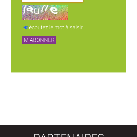
écoutez le mot à saisir