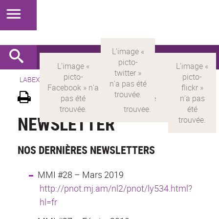
LABEX >
LABEX MILYON
>
Version française
>
Newsletter
NEWSLETTER
NOS DERNIÈRES NEWSLETTERS
MMI #28 – Mars 2019
http://pnot.mj.am/nl2/pnot/ly534.html?
hl=fr