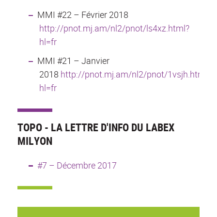
MMI #22 – Février 2018
http://pnot.mj.am/nl2/pnot/ls4xz.html?
hl=fr
MMI #21 – Janvier
2018
http://pnot.mj.am/nl2/pnot/1vsjh.html?
hl=fr
TOPO - LA LETTRE D'INFO DU LABEX
MILYON
#7 – Décembre 2017