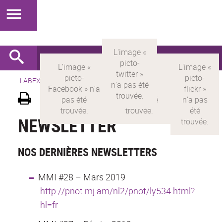
LABEX >
LABEX MILYON
>
Version française
>
Newsletter
NEWSLETTER
NOS DERNIÈRES NEWSLETTERS
MMI #28 – Mars 2019
http://pnot.mj.am/nl2/pnot/ly534.html?
hl=fr