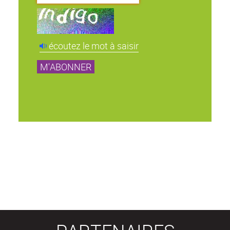
écoutez le mot à saisir