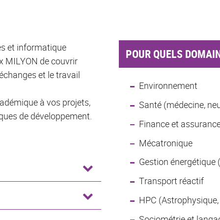
s et informatique
POUR QUELS DOMAIN
x MILYON de couvrir
 échanges et le travail
Environnement
cadémique à vos projets,
Santé (médecine, neu
iques de développement.
Finance et assuranc
Mécatronique
Gestion énergétique (
Transport réactif
HPC (Astrophysique, c
Sociométrie et langa