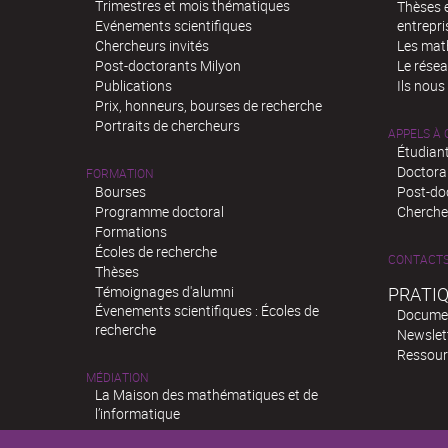
Trimestres et mois thématiques
Thèses e
Evénements scientifiques
entrepri
Chercheurs invités
Les mat
Post-doctorants Milyon
Le rése
Publications
Ils nous
Prix, honneurs, bourses de recherche
Portraits de chercheurs
APPELS À
Étudiant
Doctora
FORMATION
Bourses
Post-do
Programme doctoral
Chercheu
Formations
Écoles de recherche
CONTACT
Thèses
Témoignages d'alumni
PRATI
Évenements scientifiques : Écoles de
Docume
recherche
Newslet
Ressour
MÉDIATION
La Maison des mathématiques et de
l’informatique