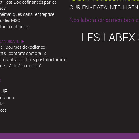
t Post-Doc cofinancés par les
CURIEN - DATA INTELLIGE
ses
hématiques dans l’entreprise
Nos laboratoires membres en
au des MSO
 font confiance
LES LABEX
 CANDIDATURE
s : Bourses d'excellence
nts : contrats doctoraux
ctorants : contrats post-doctoraux
rs : Aide à la mobilité
S
QUE
ntation
ter
ces