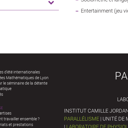
Entertainment (jeu vi
PA
es d'été internationales
rées Mathématiques de Lyon
 le séminaire de la détente
atique
és
LAB
SE
INSTITUT CAMILLE JORDAN
ertises
PARALLÉLISME
| UNITÉ D
 travailler ensemble ?
iats et prestations
|
LABORATOIRE DE PHYSIQ