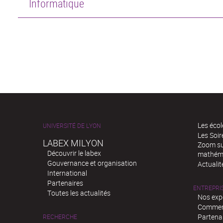
Informatique
Les écol
UNIVERSITÉ DE LYON
Les Soi
LABEX MILYON
Zoom sur
Découvrir le labex
mathém
Gouvernance et organisation
Actualit
International
Partenaires
ENTREPRI
Toutes les actualités
Nos exp
Comment
Partenar
RECHERCHE