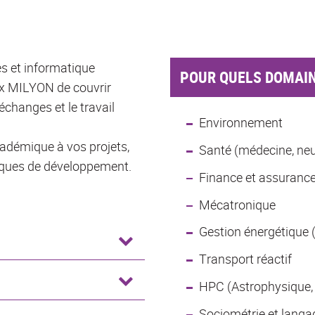
s et informatique
POUR QUELS DOMAIN
x MILYON de couvrir
 échanges et le travail
Environnement
cadémique à vos projets,
Santé (médecine, neu
iques de développement.
Finance et assuranc
Mécatronique
Gestion énergétique (
Transport réactif
HPC (Astrophysique, c
Sociométrie et langa