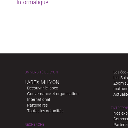
Informatique
Les écol
UNIVERSITÉ DE LYON
Les Soi
LABEX MILYON
Zoom sur
Découvrir le labex
mathém
Gouvernance et organisation
Actualit
International
Partenaires
ENTREPRI
Toutes les actualités
Nos exp
Comment
Partenar
RECHERCHE