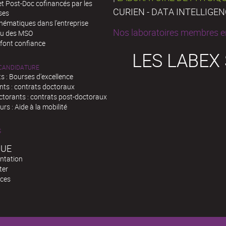
t Post-Doc cofinancés par les
CURIEN - DATA INTELLIGE
ses
hématiques dans l’entreprise
Nos laboratoires membres en
au des MSO
 font confiance
LES LABEX
 CANDIDATURE
s : Bourses d'excellence
nts : contrats doctoraux
ctorants : contrats post-doctoraux
rs : Aide à la mobilité
S
QUE
ntation
ter
ces