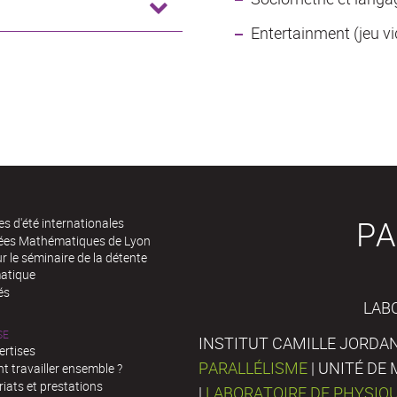
Entertainment (jeu vi
PA
es d'été internationales
rées Mathématiques de Lyon
 le séminaire de la détente
atique
és
LAB
SE
INSTITUT CAMILLE JORDAN
ertises
PARALLÉLISME
| UNITÉ D
 travailler ensemble ?
iats et prestations
|
LABORATOIRE DE PHYSIQ