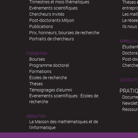
Trimestres et mois thématiques
Thèses e
Evénements scientifiques
entrepri
Chercheurs invités
Les mat
Post-doctorants Milyon
Le rése
Publications
Ils nous
Prix, honneurs, bourses de recherche
Portraits de chercheurs
APPELS À
Étudiant
Doctora
FORMATION
Bourses
Post-do
Programme doctoral
Chercheu
Formations
Écoles de recherche
CONTACT
Thèses
Témoignages d'alumni
PRATI
Évenements scientifiques : Écoles de
Docume
recherche
Newslet
Ressour
MÉDIATION
La Maison des mathématiques et de
l’informatique