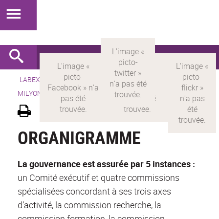
LABEX >
LABEX MILYON
>
Version française
> LABEX
MILYON >
Gouvernance et organisation
ORGANIGRAMME
La gouvernance est assurée par 5 instances :
un Comité exécutif et quatre commissions
spécialisées concordant à ses trois axes
d’activité, la commission recherche, la
commission formation, la commission