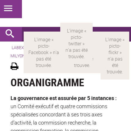
LABEX >
LABEX MILYON
>
Version française
> LABEX
MILYON >
Gouvernance et organisation
ORGANIGRAMME
La gouvernance est assurée par 5 instances :
un Comité exécutif et quatre commissions
spécialisées concordant à ses trois axes
d’activité, la commission recherche, la
commission formation, la commission