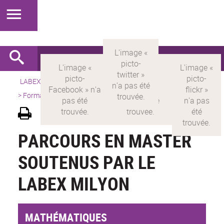
LABEX >
LABEX MILYON
>
Version française
>
Présentation
>
Formations
>
Parcours en Master
PARCOURS EN MASTER
SOUTENUS PAR LE
LABEX MILYON
MATHÉMATIQUES