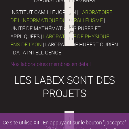
LABORATOIRES MEMBRES
INSTITUT CAMILLE JORDAN |
LABORATOIRE
DE L’INFORMATIQUE DU PARALLÉLISME
|
UNITÉ DE MATHÉMATIQUES PURES ET
APPLIQUÉES |
LABORATOIRE DE PHYSIQUE
ENS DE LYON
| LABORATOIRE HUBERT CURIEN
- DATA INTELLIGENCE
Nos laboratoires membres en détail
LES LABEX SONT DES
PROJETS
Ce site utilise Xiti. En appuyant sur le bouton "j'accepte"
Mentions légales