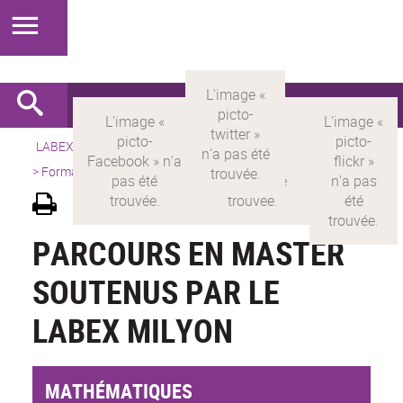
LABEX >
LABEX MILYON
>
Version française
>
Présentation
>
Formations
>
Parcours en Master
PARCOURS EN MASTER
SOUTENUS PAR LE
LABEX MILYON
MATHÉMATIQUES