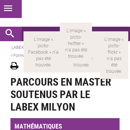
LABEX >
LABEX MILYON
>
Version française
>
Présentation
>
Formations
>
Parcours en Master
PARCOURS EN MASTER
SOUTENUS PAR LE
LABEX MILYON
MATHÉMATIQUES