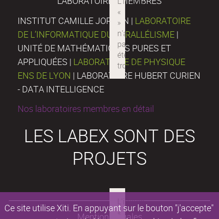
LABORATOIRES MEMBRES
INSTITUT CAMILLE JORDAN |
LABORATOIRE
DE L’INFORMATIQUE DU PARALLÉLISME
|
UNITÉ DE MATHÉMATIQUES PURES ET
APPLIQUÉES |
LABORATOIRE DE PHYSIQUE
ENS DE LYON
| LABORATOIRE HUBERT CURIEN
- DATA INTELLIGENCE
Nos laboratoires membres en détail
LES LABEX SONT DES
PROJETS
Ce site utilise Xiti. En appuyant sur le bouton "j'accepte"
Mentions légales