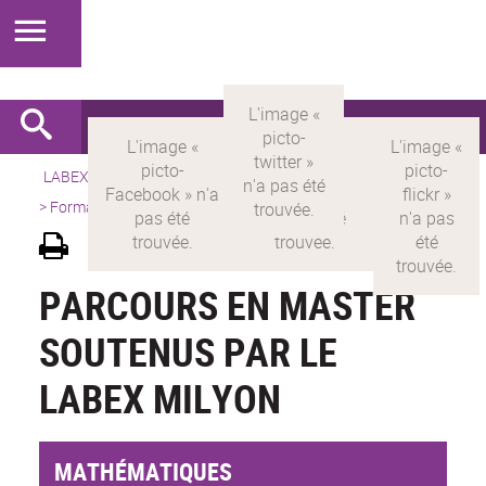
LABEX >
LABEX MILYON
>
Version française
>
Présentation
>
Formations
>
Parcours en Master
PARCOURS EN MASTER
SOUTENUS PAR LE
LABEX MILYON
MATHÉMATIQUES