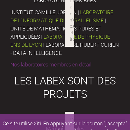
LABORATOIRES MEMBRES
INSTITUT CAMILLE JORDAN |
LABORATOIRE
DE L’INFORMATIQUE DU PARALLÉLISME
|
UNITÉ DE MATHÉMATIQUES PURES ET
APPLIQUÉES |
LABORATOIRE DE PHYSIQUE
ENS DE LYON
| LABORATOIRE HUBERT CURIEN
- DATA INTELLIGENCE
Nos laboratoires membres en détail
LES LABEX SONT DES
PROJETS
Ce site utilise Xiti. En appuyant sur le bouton "j'accepte"
Mentions légales