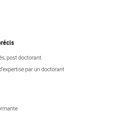
précis
és, post doctorant.
d’expertise par un doctorant
formante
e