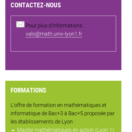
CONTACTEZ-NOUS
Pour plus d’informations :
valo@math.univ-lyon1.fr
FORMATIONS
L’offre de formation en mathématiques et
informatique de Bac+3 à Bac+5 proposée par
les établissements de Lyon :
Master mathématiques en action
(Lyon 1)