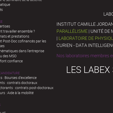
atique
és
LAB
SE
INSTITUT CAMILLE JORDAN
ertises
PARALLÉLISME
| UNITÉ D
 travailler ensemble ?
iats et prestations
|
LABORATOIRE DE PHYSIQ
t Post-Doc cofinancés par les
CURIEN - DATA INTELLIGE
ses
hématiques dans l’entreprise
Nos laboratoires membres en
au des MSO
 font confiance
LES LABEX
 CANDIDATURE
s : Bourses d'excellence
nts : contrats doctoraux
ctorants : contrats post-doctoraux
rs : Aide à la mobilité
S