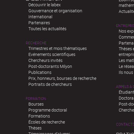
Découvrir le labex
mathém
Gouvernance et organisation
Actualit
International
Partenaires
ENTREPRI
Toutes les actualités
Nos exp
Comment
Partenar
RECHERCHE
Trimestres et mois thématiques
Thèses e
Evénements scientifiques
entrepri
Chercheurs invités
Les mat
Post-doctorants Milyon
Le rése
Publications
Ils nous
Prix, honneurs, bourses de recherche
Portraits de chercheurs
APPELS À
Étudiant
Doctora
FORMATION
Bourses
Post-do
Programme doctoral
Chercheu
Formations
Écoles de recherche
CONTACT
Thèses
Témoignages d'alumni