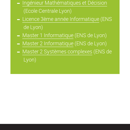
Ingénieur Mathématiques et Décision
(Ecole Centrale Lyon)
Licence 3ème année Informatique
(ENS
de Lyon)
Master 1 Informatique
(ENS de Lyon)
Master 2 Informatique
(ENS de Lyon)
Master 2 Systèmes complexes
(ENS de
Lyon)