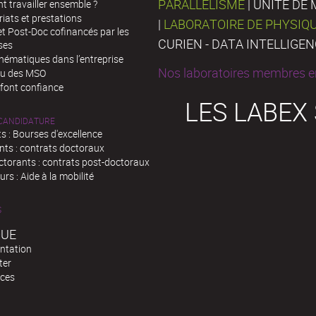
PARALLÉLISME
| UNITÉ D
 travailler ensemble ?
iats et prestations
|
LABORATOIRE DE PHYSIQ
t Post-Doc cofinancés par les
CURIEN - DATA INTELLIGE
ses
hématiques dans l’entreprise
Nos laboratoires membres en
au des MSO
 font confiance
LES LABEX
 CANDIDATURE
s : Bourses d'excellence
nts : contrats doctoraux
ctorants : contrats post-doctoraux
rs : Aide à la mobilité
S
QUE
ntation
ter
ces