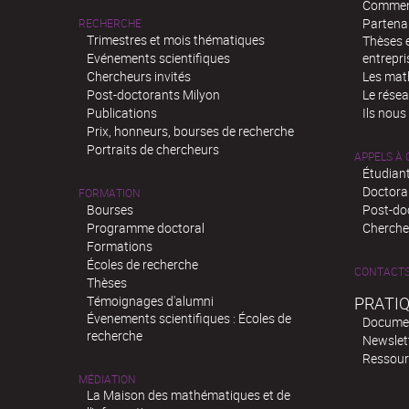
Comment
Partenar
RECHERCHE
Trimestres et mois thématiques
Thèses e
Evénements scientifiques
entrepri
Chercheurs invités
Les mat
Post-doctorants Milyon
Le rése
Publications
Ils nous
Prix, honneurs, bourses de recherche
Portraits de chercheurs
APPELS À
Étudiant
Doctora
FORMATION
Bourses
Post-do
Programme doctoral
Chercheu
Formations
Écoles de recherche
CONTACT
Thèses
Témoignages d'alumni
PRATI
Évenements scientifiques : Écoles de
Docume
recherche
Newslet
Ressour
MÉDIATION
La Maison des mathématiques et de