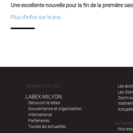
Une excellente nouvelle pour la fin de la première sais
Plus d’infos sur le prix.
Les écol
UNIVERSITÉ DE LYON
Les Soi
LABEX MILYON
Zoom sur
Découvrir le labex
mathém
Gouvernance et organisation
Actualit
International
Partenaires
ENTREPRI
Toutes les actualités
Nos exp