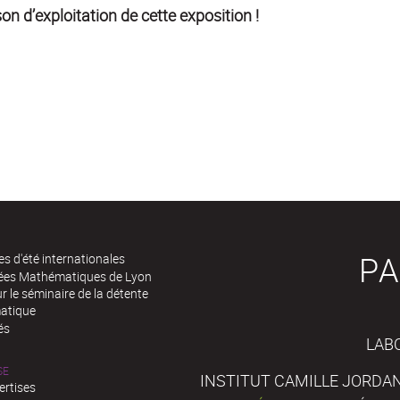
on d’exploitation de cette exposition !
PA
es d'été internationales
rées Mathématiques de Lyon
 le séminaire de la détente
atique
és
LAB
SE
INSTITUT CAMILLE JORDAN
ertises