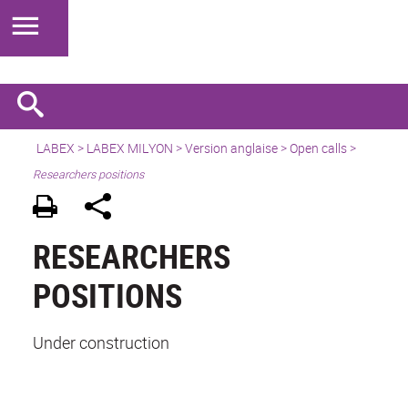
LABEX >
LABEX MILYON
>
Version anglaise
>
Open calls
>
Researchers positions
RESEARCHERS
POSITIONS
Under construction