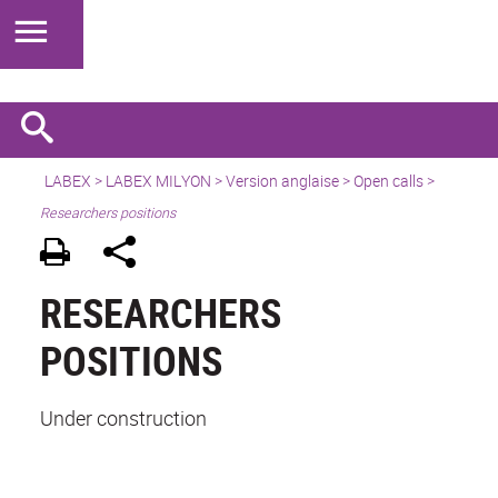
LABEX >
LABEX MILYON
>
Version anglaise
>
Open calls
>
Researchers positions
RESEARCHERS
POSITIONS
Under construction