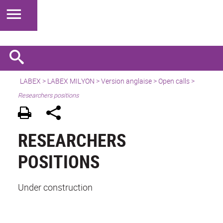
LABEX >
LABEX MILYON
>
Version anglaise
>
Open calls
>
Researchers positions
RESEARCHERS
POSITIONS
Under construction