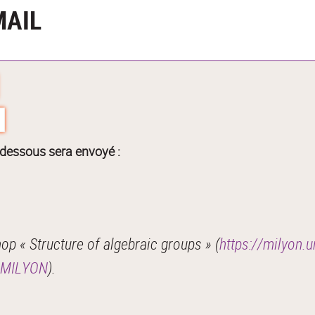
MAIL
-dessous sera envoyé :
 « Structure of algebraic groups » (
https://milyon.u
X-MILYON
).