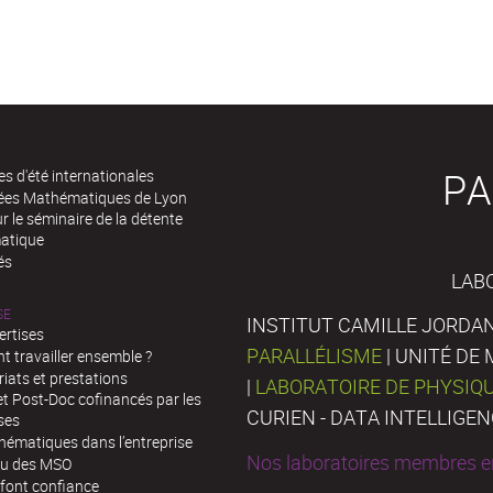
PA
es d'été internationales
rées Mathématiques de Lyon
 le séminaire de la détente
atique
és
LAB
SE
INSTITUT CAMILLE JORDAN
ertises
PARALLÉLISME
| UNITÉ D
 travailler ensemble ?
iats et prestations
|
LABORATOIRE DE PHYSIQ
t Post-Doc cofinancés par les
CURIEN - DATA INTELLIGE
ses
hématiques dans l’entreprise
Nos laboratoires membres en
au des MSO
 font confiance