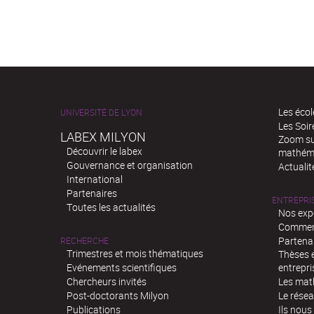
Les écol
UNIVERSITÉ DE LYON
Les Soi
LABEX MILYON
Zoom sur
Découvrir le labex
mathém
Gouvernance et organisation
Actualit
International
Partenaires
ENTREPRI
Toutes les actualités
Nos exp
Comment
Partenar
RECHERCHE
Trimestres et mois thématiques
Thèses e
Evénements scientifiques
entrepri
Chercheurs invités
Les mat
Post-doctorants Milyon
Le rése
Publications
Ils nous