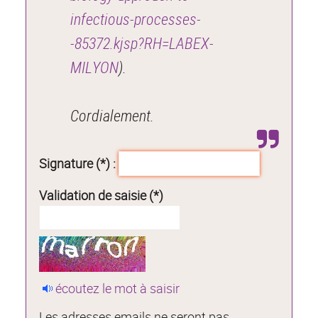
infectious-processes-
-85372.kjsp?RH=LABEX-
MILYON
).
Cordialement.
Signature (*) :
Validation de saisie (*)
écoutez le mot à saisir
Les adresses emails ne seront pas