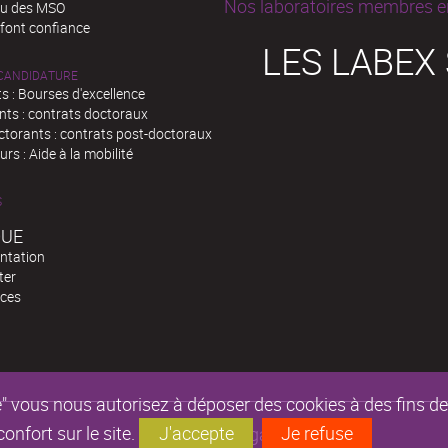
Nos laboratoires membres en
au des MSO
 font confiance
LES LABEX
 CANDIDATURE
s : Bourses d'excellence
nts : contrats doctoraux
ctorants : contrats post-doctoraux
rs : Aide à la mobilité
S
QUE
ntation
ter
ces
epte" vous nous autorisez à déposer des cookies à des fins 
nfort sur le site.
J'accepte
Je refuse
Mentions légales