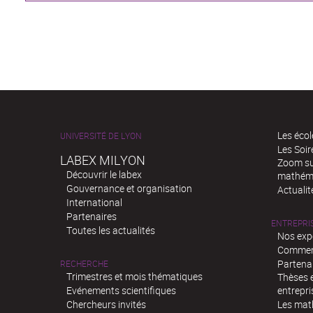
Les écol
UNIVERSITÉ DE LYON
Les Soi
LABEX MILYON
Zoom sur
Découvrir le labex
mathém
Gouvernance et organisation
Actualit
International
Partenaires
ENTREPRI
Toutes les actualités
Nos exp
Comment
Partenar
RECHERCHE
Trimestres et mois thématiques
Thèses e
Evénements scientifiques
entrepri
Chercheurs invités
Les mat