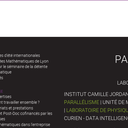
PA
es d'été internationales
rées Mathématiques de Lyon
 le séminaire de la détente
atique
és
LAB
SE
INSTITUT CAMILLE JORDAN
ertises
PARALLÉLISME
| UNITÉ D
 travailler ensemble ?
iats et prestations
|
LABORATOIRE DE PHYSIQ
t Post-Doc cofinancés par les
CURIEN - DATA INTELLIGE
ses
hématiques dans l’entreprise