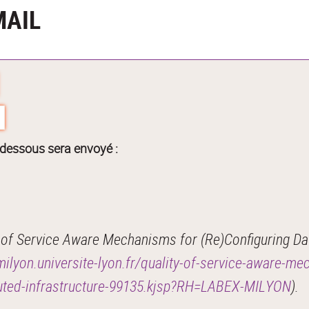
MAIL
-dessous sera envoyé :
 of Service Aware Mechanisms for (Re)Configuring Da
milyon.universite-lyon.fr/quality-of-service-aware-m
ibuted-infrastructure-99135.kjsp?RH=LABEX-MILYON
).