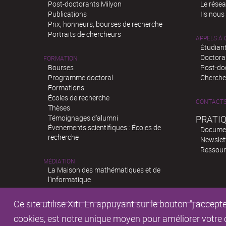
Post-doctorants Milyon
Le rése
Publications
Ils nous
Prix, honneurs, bourses de recherche
Portraits de chercheurs
APPELS À
Étudiant
Doctora
FORMATION
Bourses
Post-do
Programme doctoral
Chercheu
Formations
Écoles de recherche
CONTACT
Thèses
Témoignages d'alumni
PRATI
Évenements scientifiques : Écoles de
Docume
recherche
Newslet
Ressour
MÉDIATION
La Maison des mathématiques et de
l’informatique
Ce site utilise Xiti. En appuyant sur le bouton "j'acc
cookies, est notre unique moyen pour améliorer votre co