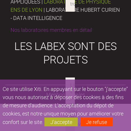
APPLIQUÉES |
LABORATOIRE DE PHYSIQUE
ENS DE LYON
| LABORATOIRE HUBERT CURIEN
- DATA INTELLIGENCE
Nos laboratoires membres en détail
LES LABEX SONT DES
PROJETS
Ce site utilise Xiti. En appuyant sur le bouton "j'accepte"
Mentions légales
vous nous autorisez à déposer des cookies à des fins
de mesure d'audience. L'acceptation du dépot de
cookies, est notre unique moyen pour améliorer votre
confort sur le site.
J'accepte
Je refuse