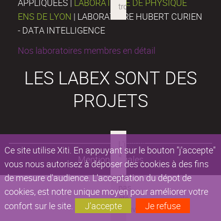
APPLIQUÉES |
LABORATOIRE DE PHYSIQUE
ENS DE LYON
| LABORATOIRE HUBERT CURIEN
- DATA INTELLIGENCE
Nos laboratoires membres en détail
LES LABEX SONT DES
PROJETS
Ce site utilise Xiti. En appuyant sur le bouton "j'accepte"
Mentions légales
vous nous autorisez à déposer des cookies à des fins
de mesure d'audience. L'acceptation du dépot de
cookies, est notre unique moyen pour améliorer votre
confort sur le site.
J'accepte
Je refuse