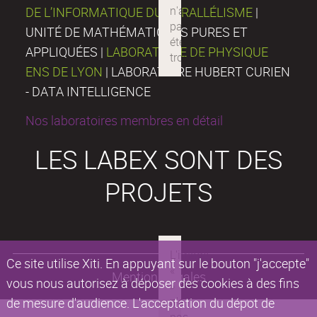
DE L’INFORMATIQUE DU PARALLÉLISME
|
UNITÉ DE MATHÉMATIQUES PURES ET
APPLIQUÉES |
LABORATOIRE DE PHYSIQUE
ENS DE LYON
| LABORATOIRE HUBERT CURIEN
- DATA INTELLIGENCE
Nos laboratoires membres en détail
LES LABEX SONT DES
PROJETS
Ce site utilise Xiti. En appuyant sur le bouton "j'accepte"
Mentions légales
vous nous autorisez à déposer des cookies à des fins
de mesure d'audience. L'acceptation du dépot de