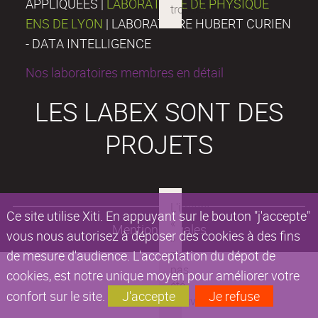
APPLIQUÉES |
LABORATOIRE DE PHYSIQUE
ENS DE LYON
| LABORATOIRE HUBERT CURIEN
- DATA INTELLIGENCE
Nos laboratoires membres en détail
LES LABEX SONT DES
PROJETS
Ce site utilise Xiti. En appuyant sur le bouton "j'accepte"
Mentions légales
vous nous autorisez à déposer des cookies à des fins
de mesure d'audience. L'acceptation du dépot de
cookies, est notre unique moyen pour améliorer votre
confort sur le site.
J'accepte
Je refuse