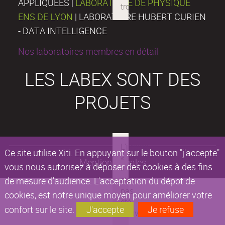
APPLIQUÉES |
LABORATOIRE DE PHYSIQUE
ENS DE LYON
| LABORATOIRE HUBERT CURIEN
- DATA INTELLIGENCE
Nos laboratoires membres en détail
LES LABEX SONT DES
PROJETS
Ce site utilise Xiti. En appuyant sur le bouton "j'accepte"
Mentions légales
vous nous autorisez à déposer des cookies à des fins
de mesure d'audience. L'acceptation du dépot de
cookies, est notre unique moyen pour améliorer votre
confort sur le site.
J'accepte
Je refuse