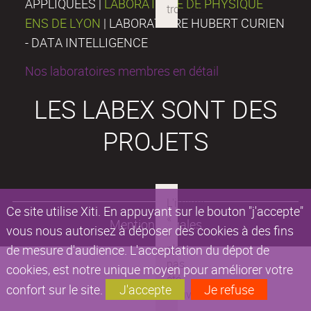
APPLIQUÉES |
LABORATOIRE DE PHYSIQUE
ENS DE LYON
| LABORATOIRE HUBERT CURIEN
- DATA INTELLIGENCE
Nos laboratoires membres en détail
LES LABEX SONT DES
PROJETS
Ce site utilise Xiti. En appuyant sur le bouton "j'accepte"
Mentions légales
vous nous autorisez à déposer des cookies à des fins
de mesure d'audience. L'acceptation du dépot de
cookies, est notre unique moyen pour améliorer votre
confort sur le site.
J'accepte
Je refuse