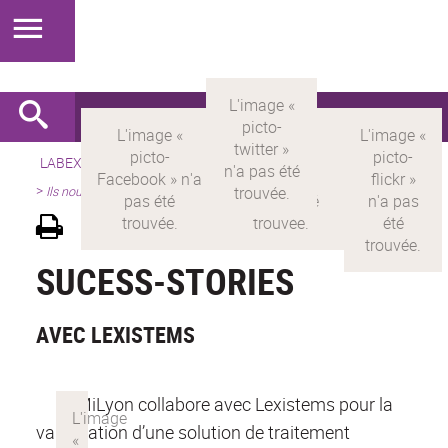
LABEX >
LABEX MILYON
>
Version française
>
Présentation
>
Ils nous font confiance
SUCESS-STORIES
AVEC LEXISTEMS
MiLyon collabore avec Lexistems pour la
valorisation d’une solution de traitement