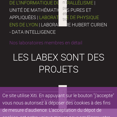
DE L’INFORMATIQUE DU PARALLÉLISME
|
UNITÉ DE MATHÉMATIQUES PURES ET
APPLIQUÉES |
LABORATOIRE DE PHYSIQUE
ENS DE LYON
| LABORATOIRE HUBERT CURIEN
- DATA INTELLIGENCE
Nos laboratoires membres en détail
LES LABEX SONT DES
PROJETS
Ce site utilise Xiti. En appuyant sur le bouton "j'accepte"
Mentions légales
vous nous autorisez à déposer des cookies à des fins
de mesure d'audience. L'acceptation du dépot de