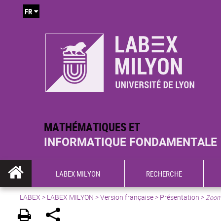
FR
MATHÉMATIQUES ET
INFORMATIQUE FONDAMENTALE
LABEX MILYON
RECHERCHE
LABEX >
LABEX MILYON
>
Version française
>
Présentation
>
Zoom 