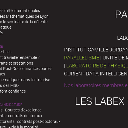
PA
es d'été internationales
rées Mathématiques de Lyon
 le séminaire de la détente
atique
és
LAB
SE
INSTITUT CAMILLE JORDAN
ertises
PARALLÉLISME
| UNITÉ D
 travailler ensemble ?
iats et prestations
|
LABORATOIRE DE PHYSIQ
t Post-Doc cofinancés par les
CURIEN - DATA INTELLIGE
ses
hématiques dans l’entreprise
Nos laboratoires membres en
au des MSO
 font confiance
LES LABEX
 CANDIDATURE
s : Bourses d'excellence
nts : contrats doctoraux
ctorants : contrats post-doctoraux
rs : Aide à la mobilité