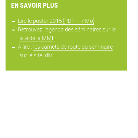
EN SAVOIR PLUS
Lire le poster 2015 [PDF – 7 Mo]
Retrouvez l’agenda des séminaires sur le
site de la MMI
À lire :
les carnets de route du séminaire
sur le site IdM