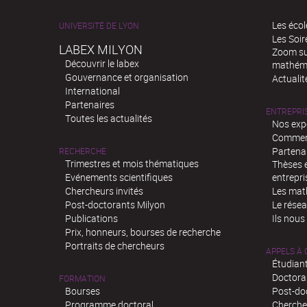
Les écol
UNIVERSITÉ DE LYON
Les Soi
LABEX MILYON
Zoom sur
Découvrir le labex
mathém
Gouvernance et organisation
Actualit
International
Partenaires
ENTREPRI
Toutes les actualités
Nos exp
Comment
Partenar
RECHERCHE
Trimestres et mois thématiques
Thèses e
Evénements scientifiques
entrepri
Chercheurs invités
Les mat
Post-doctorants Milyon
Le rése
Publications
Ils nous
Prix, honneurs, bourses de recherche
Portraits de chercheurs
APPELS À
Étudiant
Doctora
FORMATION
Bourses
Post-do
Programme doctoral
Chercheu