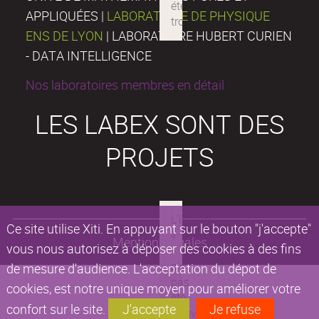
APPLIQUÉES |
LABORATOIRE DE PHYSIQUE
ENS DE LYON
| LABORATOIRE HUBERT CURIEN
- DATA INTELLIGENCE
Nos laboratoires membres en détail
LES LABEX SONT DES
PROJETS
Ce site utilise Xiti. En appuyant sur le bouton "j'accepte"
Mentions légales
vous nous autorisez à déposer des cookies à des fins
de mesure d'audience. L'acceptation du dépot de
cookies, est notre unique moyen pour améliorer votre
confort sur le site.
J'accepte
Je refuse