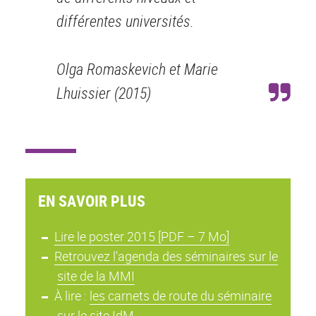
différentes universités.
Olga Romaskevich et Marie
Lhuissier (2015)
EN SAVOIR PLUS
Lire le poster 2015 [PDF – 7 Mo]
Retrouvez l’agenda des séminaires sur le
site de la MMI
À lire :
les carnets de route du séminaire
sur le site IdM