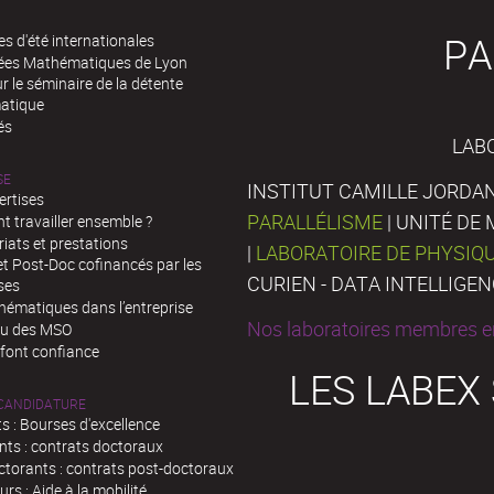
PA
es d'été internationales
rées Mathématiques de Lyon
 le séminaire de la détente
atique
és
LAB
SE
INSTITUT CAMILLE JORDAN
ertises
PARALLÉLISME
| UNITÉ D
 travailler ensemble ?
iats et prestations
|
LABORATOIRE DE PHYSIQ
t Post-Doc cofinancés par les
CURIEN - DATA INTELLIGE
ses
hématiques dans l’entreprise
Nos laboratoires membres en
au des MSO
 font confiance
LES LABEX
 CANDIDATURE
s : Bourses d'excellence
nts : contrats doctoraux
ctorants : contrats post-doctoraux
rs : Aide à la mobilité