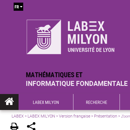
FR
MATHÉMATIQUES ET
INFORMATIQUE FONDAMENTALE
LABEX MILYON
RECHERCHE
LABEX >
LABEX MILYON
>
Version française
>
Présentation
>
Zoom 