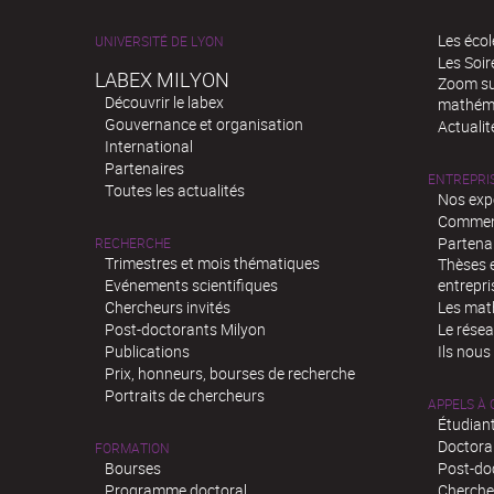
Les écol
UNIVERSITÉ DE LYON
Les Soi
LABEX MILYON
Zoom sur
Découvrir le labex
mathém
Gouvernance et organisation
Actualit
International
Partenaires
ENTREPRI
Toutes les actualités
Nos exp
Comment
Partenar
RECHERCHE
Trimestres et mois thématiques
Thèses e
Evénements scientifiques
entrepri
Chercheurs invités
Les mat
Post-doctorants Milyon
Le rése
Publications
Ils nous
Prix, honneurs, bourses de recherche
Portraits de chercheurs
APPELS À
Étudiant
Doctora
FORMATION
Bourses
Post-do
Programme doctoral
Chercheu