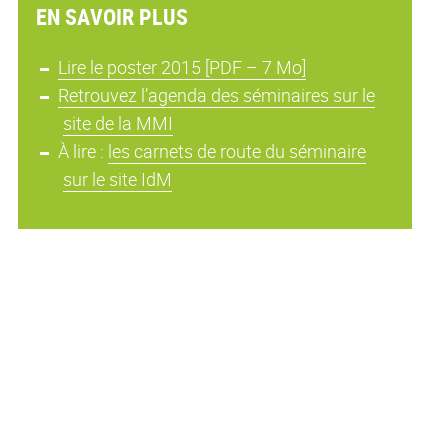
EN SAVOIR PLUS
Lire le poster 2015 [PDF – 7 Mo]
Retrouvez l’agenda des séminaires sur le
site de la MMI
À lire :
les carnets de route du séminaire
sur le site IdM