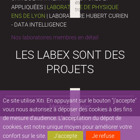
APPLIQUÉES |
LABORATOIRE DE PHYSIQUE
ENS DE LYON
| LABORATOIRE HUBERT CURIEN
- DATA INTELLIGENCE
Nos laboratoires membres en détail
LES LABEX SONT DES
PROJETS
Ce site utilise Xiti. En appuyant sur le bouton "j'accepte"
Mentions légales
vous nous autorisez à déposer des cookies à des fins
de mesure d'audience. L'acceptation du dépot de
cookies, est notre unique moyen pour améliorer votre
confort sur le site.
J'accepte
Je refuse