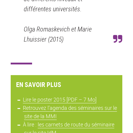
différentes universités.
Olga Romaskevich et Marie
Lhuissier (2015)
EN SAVOIR PLUS
Lire le poster 2015 [PDF – 7 Mo]
Retrouvez l’agenda des séminaires sur le
site de la MMI
À lire :
les carnets de route du séminaire
sur le site IdM