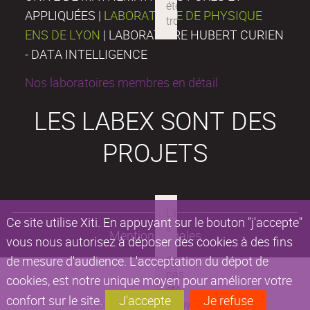
APPLIQUÉES |
LABORATOIRE DE PHYSIQUE
ENS DE LYON
| LABORATOIRE HUBERT CURIEN
- DATA INTELLIGENCE
Nos laboratoires membres en détail
LES LABEX SONT DES
PROJETS
Ce site utilise Xiti. En appuyant sur le bouton "j'accepte"
Mentions légales
vous nous autorisez à déposer des cookies à des fins
de mesure d'audience. L'acceptation du dépot de
cookies, est notre unique moyen pour améliorer votre
confort sur le site.
J'accepte
Je refuse