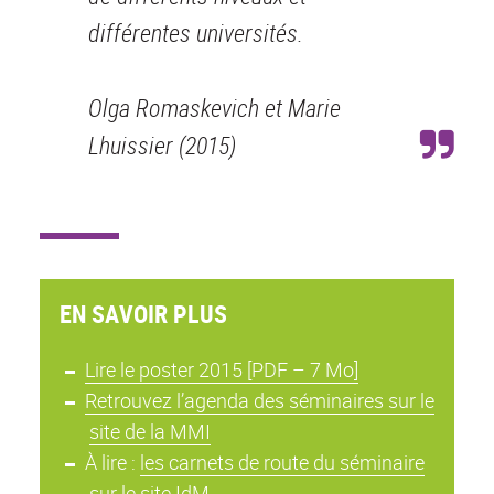
différentes universités.
Olga Romaskevich et Marie
Lhuissier (2015)
EN SAVOIR PLUS
Lire le poster 2015 [PDF – 7 Mo]
Retrouvez l’agenda des séminaires sur le
site de la MMI
À lire :
les carnets de route du séminaire
sur le site IdM