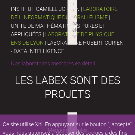
INSTITUT CAMILLE JORDAN |
LABORATOIRE
DE L’INFORMATIQUE DU PARALLÉLISME
|
UNITÉ DE MATHÉMATIQUES PURES ET
APPLIQUÉES |
LABORATOIRE DE PHYSIQUE
ENS DE LYON
| LABORATOIRE HUBERT CURIEN
- DATA INTELLIGENCE
Nos laboratoires membres en détail
LES LABEX SONT DES
PROJETS
Ce site utilise Xiti. En appuyant sur le bouton "j'accepte"
Mentions légales
vous nous autorisez à déposer des cookies à des fins