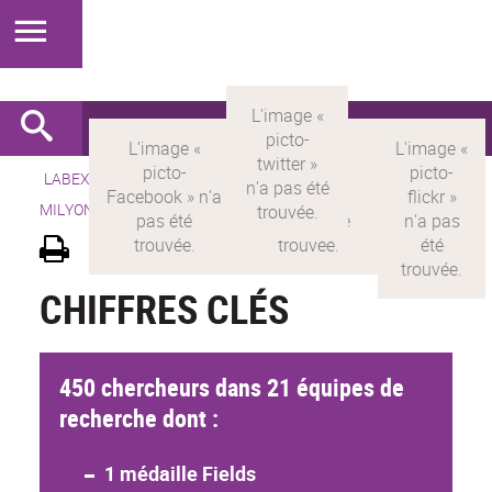
LABEX >
LABEX MILYON
>
Version française
> LABEX
MILYON > Découvrir le labex >
Chiffres clés
CHIFFRES CLÉS
450 chercheurs dans 21 équipes de
recherche dont :
1 médaille Fields