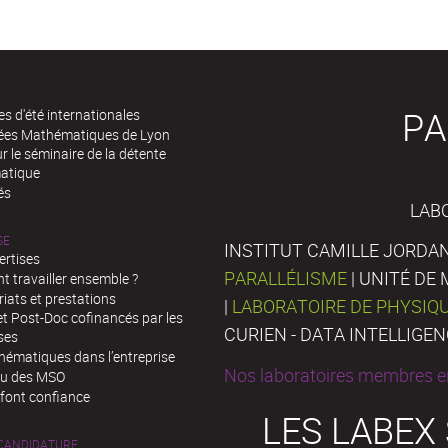
PA
es d'été internationales
rées Mathématiques de Lyon
 le séminaire de la détente
atique
és
LAB
SE
INSTITUT CAMILLE JORDAN
ertises
PARALLÉLISME
| UNITÉ D
 travailler ensemble ?
iats et prestations
|
LABORATOIRE DE PHYSIQ
t Post-Doc cofinancés par les
CURIEN - DATA INTELLIGE
ses
hématiques dans l’entreprise
Nos laboratoires membres en
au des MSO
 font confiance
LES LABEX
 CANDIDATURE