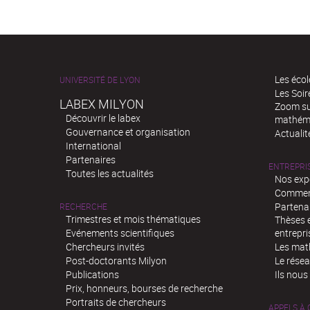
Les écol
UNIVERSITÉ DE LYON
Les Soi
LABEX MILYON
Zoom sur
Découvrir le labex
mathém
Gouvernance et organisation
Actualit
International
Partenaires
ENTREPRI
Toutes les actualités
Nos exp
Comment
Partenar
RECHERCHE
Trimestres et mois thématiques
Thèses e
Evénements scientifiques
entrepri
Chercheurs invités
Les mat
Post-doctorants Milyon
Le rése
Publications
Ils nous
Prix, honneurs, bourses de recherche
Portraits de chercheurs
APPELS À