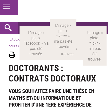
LABEX >
LABEX MILYON
>
Version française
>
Appels en
cours
>
Doctorants : contrats doctoraux
DOCTORANTS :
CONTRATS DOCTORAUX
VOUS SOUHAITEZ FAIRE UNE THÈSE EN
MATHS ET/OU INFORMATIQUE ET
PROFITER D’UNE 1ERE EXPÉRIENCE DE