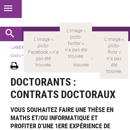
LABEX >
LABEX MILYON
>
Version française
>
Appels en
cours
>
Doctorants : contrats doctoraux
DOCTORANTS :
CONTRATS DOCTORAUX
VOUS SOUHAITEZ FAIRE UNE THÈSE EN
MATHS ET/OU INFORMATIQUE ET
PROFITER D’UNE 1ERE EXPÉRIENCE DE