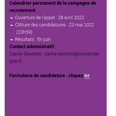
Calendrier permanent de la campagne de
recrutement
Ouverture de l’appel : 28 avril 2022
Clôture des candidatures : 23 mai 2022
(23h59)
Résultats : fin juin
Contact administratif :
Carine Sevestre : carine.sevestre@universite-
lyon.fr
Formulaire de candidature : cliquez
ici