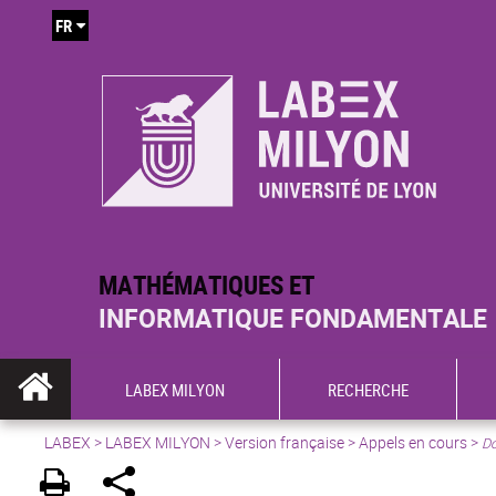
FR
MATHÉMATIQUES ET
INFORMATIQUE FONDAMENTALE
LABEX MILYON
RECHERCHE
LABEX >
LABEX MILYON
>
Version française
>
Appels en cours
>
Do