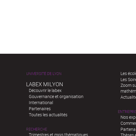
Les écol
UNIVERSITÉ DE LYON
Les Soi
LABEX MILYON
Zoom sur
Découvrir le labex
mathém
Gouvernance et organisation
Actualit
International
Partenaires
ENTREPRI
Toutes les actualités
Nos exp
Comment
Partenar
RECHERCHE
Trimestres et mois thématiques
Thèses e