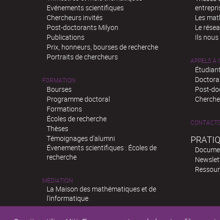
Evénements scientifiques
entrepri
Chercheurs invités
Les mat
Post-doctorants Milyon
Le rése
Publications
Ils nous
Prix, honneurs, bourses de recherche
Portraits de chercheurs
APPELS À
Étudiant
Doctora
FORMATION
Bourses
Post-do
Programme doctoral
Chercheu
Formations
Écoles de recherche
CONTACT
Thèses
Témoignages d'alumni
PRATI
Évenements scientifiques : Écoles de
Docume
recherche
Newslet
Ressour
MÉDIATION
La Maison des mathématiques et de
l’informatique