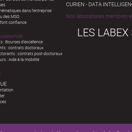
CURIEN - DATA INTELLIGE
ses
hématiques dans l’entreprise
Nos laboratoires membres en
au des MSO
 font confiance
LES LABEX
 CANDIDATURE
s : Bourses d'excellence
nts : contrats doctoraux
ctorants : contrats post-doctoraux
rs : Aide à la mobilité
S
QUE
ntation
ter
ces