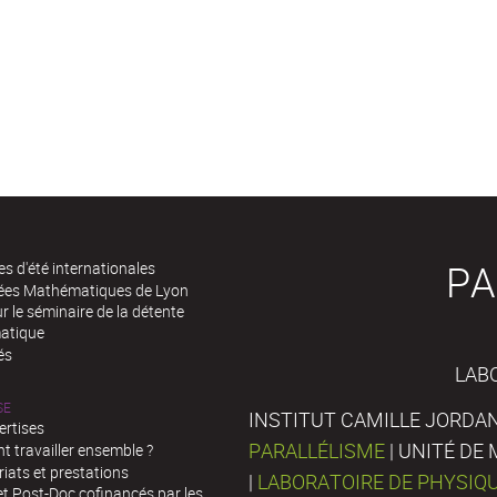
PA
es d'été internationales
rées Mathématiques de Lyon
 le séminaire de la détente
atique
és
LAB
SE
INSTITUT CAMILLE JORDAN
ertises
PARALLÉLISME
| UNITÉ D
 travailler ensemble ?
iats et prestations
|
LABORATOIRE DE PHYSIQ
t Post-Doc cofinancés par les