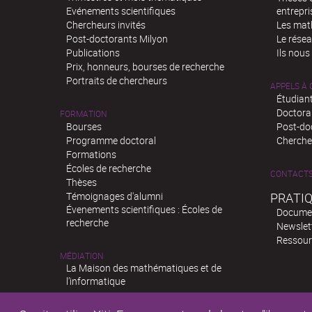
Evénements scientifiques
entrepri
Chercheurs invités
Les mat
Post-doctorants Milyon
Le rése
Publications
Ils nous
Prix, honneurs, bourses de recherche
Portraits de chercheurs
APPELS À
Étudiant
Doctora
FORMATION
Bourses
Post-do
Programme doctoral
Chercheu
Formations
Écoles de recherche
CONTACT
Thèses
Témoignages d'alumni
PRATI
Évenements scientifiques : Écoles de
Docume
recherche
Newslet
Ressour
MÉDIATION
La Maison des mathématiques et de
l’informatique