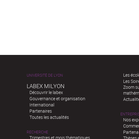
Les écol
UNIVERSITÉ DE LYON
Les Soi
LABEX MILYON
Zoom sur
Découvrir le labex
mathém
Gouvernance et organisation
Actualit
International
Partenaires
ENTREPRI
Toutes les actualités
Nos exp
Comment
Partenar
RECHERCHE
Trimestres et mois thématiques
Thèses e