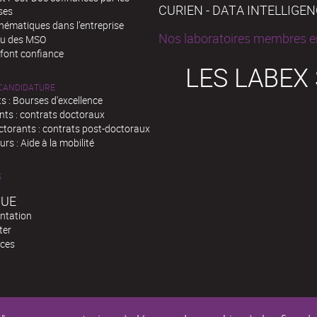
CURIEN - DATA INTELLIGE
ses
hématiques dans l’entreprise
Nos laboratoires membres en
au des MSO
 font confiance
LES LABEX
 CANDIDATURE
s : Bourses d'excellence
nts : contrats doctoraux
ctorants : contrats post-doctoraux
rs : Aide à la mobilité
S
QUE
ntation
ter
ces