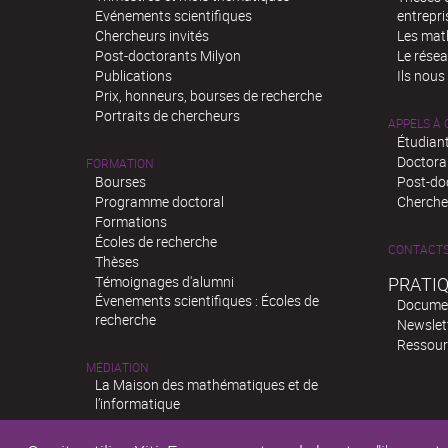
Evénements scientifiques
entrepri
Chercheurs invités
Les mat
Post-doctorants Milyon
Le rése
Publications
Ils nous
Prix, honneurs, bourses de recherche
Portraits de chercheurs
APPELS À
Étudiant
Doctora
FORMATION
Bourses
Post-do
Programme doctoral
Chercheu
Formations
Écoles de recherche
CONTACT
Thèses
Témoignages d'alumni
PRATI
Évenements scientifiques : Écoles de
Docume
recherche
Newslet
Ressour
MÉDIATION
La Maison des mathématiques et de
l’informatique