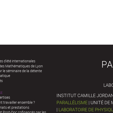
PA
es d'été internationales
rées Mathématiques de Lyon
 le séminaire de la détente
atique
és
LAB
SE
INSTITUT CAMILLE JORDAN
ertises
PARALLÉLISME
| UNITÉ D
 travailler ensemble ?
iats et prestations
|
LABORATOIRE DE PHYSIQ
t Post-Doc cofinancés par les