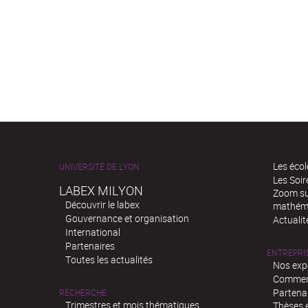
Les écol
UNIVERSITÉ DE LYON
Les Soi
LABEX MILYON
Zoom sur
Découvrir le labex
mathém
Gouvernance et organisation
Actualit
International
Partenaires
ENTREPRI
Toutes les actualités
Nos exp
Comment
Partenar
RECHERCHE
Trimestres et mois thématiques
Thèses e