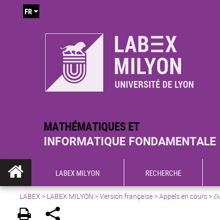
FR
MATHÉMATIQUES ET
INFORMATIQUE FONDAMENTALE
LABEX MILYON
RECHERCHE
LABEX >
LABEX MILYON
>
Version française
>
Appels en cours
>
Do