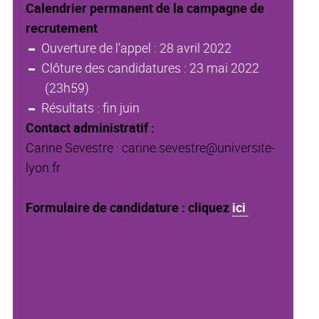
Calendrier permanent de la campagne de
recrutement
Ouverture de l’appel : 28 avril 2022
Clôture des candidatures : 23 mai 2022
(23h59)
Résultats : fin juin
Contact administratif :
Carine Sevestre : carine.sevestre@universite-
lyon.fr
Formulaire de candidature : cliquez
ici