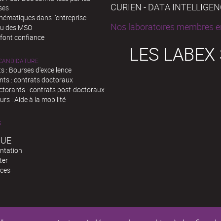
CURIEN - DATA INTELLIGE
ses
hématiques dans l’entreprise
Nos laboratoires membres en
au des MSO
 font confiance
LES LABEX
 CANDIDATURE
s : Bourses d'excellence
nts : contrats doctoraux
ctorants : contrats post-doctoraux
rs : Aide à la mobilité
S
QUE
ntation
ter
ces