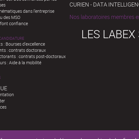
CURIEN - DATA INTELLIGE
ses
hématiques dans l’entreprise
Nos laboratoires membres en
au des MSO
 font confiance
LES LABEX
 CANDIDATURE
s : Bourses d'excellence
nts : contrats doctoraux
ctorants : contrats post-doctoraux
rs : Aide à la mobilité
S
QUE
ntation
ter
ces