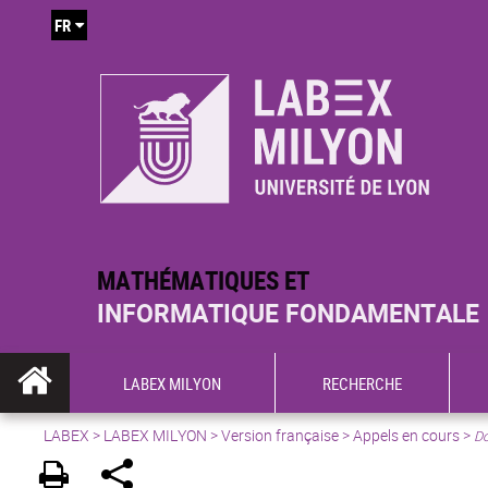
FR
MATHÉMATIQUES ET
INFORMATIQUE FONDAMENTALE
LABEX MILYON
RECHERCHE
LABEX >
LABEX MILYON
>
Version française
>
Appels en cours
>
Do