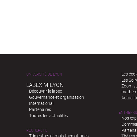
Les écol
UNIVERSITÉ DE LYON
Les Soi
LABEX MILYON
Zoom sur
Découvrir le labex
mathém
Gouvernance et organisation
Actualit
International
Partenaires
ENTREPRI
Toutes les actualités
Nos exp
Comment
Partenar
RECHERCHE
Trimestres et mois thématiques
Thèses e