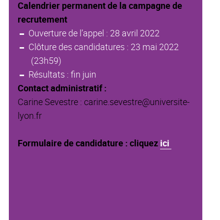
Calendrier permanent de la campagne de
recrutement
Ouverture de l’appel : 28 avril 2022
Clôture des candidatures : 23 mai 2022
(23h59)
Résultats : fin juin
Contact administratif :
Carine Sevestre : carine.sevestre@universite-
lyon.fr
Formulaire de candidature : cliquez
ici