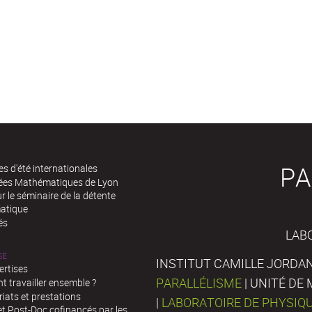
PA
es d'été internationales
rées Mathématiques de Lyon
 le séminaire de la détente
atique
és
LAB
SE
INSTITUT CAMILLE JORDAN
ertises
PARALLÉLISME
| UNITÉ D
 travailler ensemble ?
iats et prestations
|
LABORATOIRE DE PHYSIQ
t Post-Doc cofinancés par les