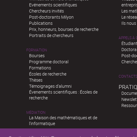
Evénements scientifiques
entrepri
Chercheurs invités
Les mat
Post-doctorants Milyon
Le rése
Publications
Ils nous
Prix, honneurs, bourses de recherche
Portraits de chercheurs
APPELS À
Étudiant
Doctora
FORMATION
Bourses
Post-do
Programme doctoral
Chercheu
Formations
Écoles de recherche
CONTACT
Thèses
Témoignages d'alumni
PRATI
Évenements scientifiques : Écoles de
Docume
recherche
Newslet
Ressour
MÉDIATION
La Maison des mathématiques et de
l’informatique