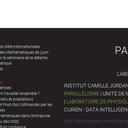
PA
es d'été internationales
rées Mathématiques de Lyon
 le séminaire de la détente
atique
és
LAB
SE
INSTITUT CAMILLE JORDAN
ertises
PARALLÉLISME
| UNITÉ D
 travailler ensemble ?
iats et prestations
|
LABORATOIRE DE PHYSIQ
t Post-Doc cofinancés par les
CURIEN - DATA INTELLIGE
ses
hématiques dans l’entreprise
Nos laboratoires membres en
au des MSO
 font confiance