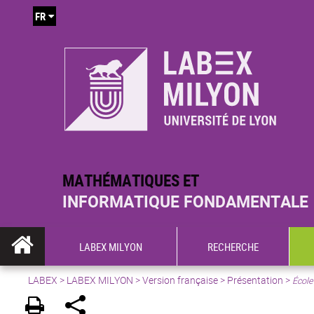
FR
MATHÉMATIQUES ET
INFORMATIQUE FONDAMENTALE
LABEX MILYON
RECHERCHE
LABEX >
LABEX MILYON
>
Version française
>
Présentation
>
École