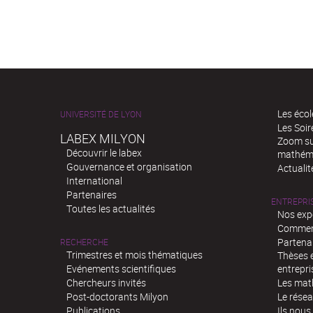
Les écol
UNIVERSITÉ DE LYON
Les Soi
LABEX MILYON
Zoom sur
Découvrir le labex
mathém
Gouvernance et organisation
Actualit
International
Partenaires
ENTREPRI
Toutes les actualités
Nos exp
Comment
Partenar
RECHERCHE
Trimestres et mois thématiques
Thèses e
Evénements scientifiques
entrepri
Chercheurs invités
Les mat
Post-doctorants Milyon
Le rése
Publications
Ils nous