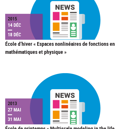
2015
14 DÉC
18 DÉC
École d’hiver « Espaces nonlinéaires de fonctions en
mathématiques et physique »
2013
27 MAI
31 MAI
École de printemps « Multiscale modeling in the life