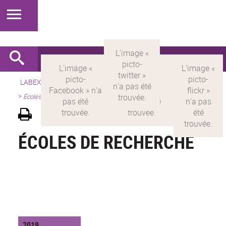
LABEX >
LABEX MILYON
>
Version française
>
Présentation
>
Écoles de recherche
ÉCOLES DE RECHERCHE
2019