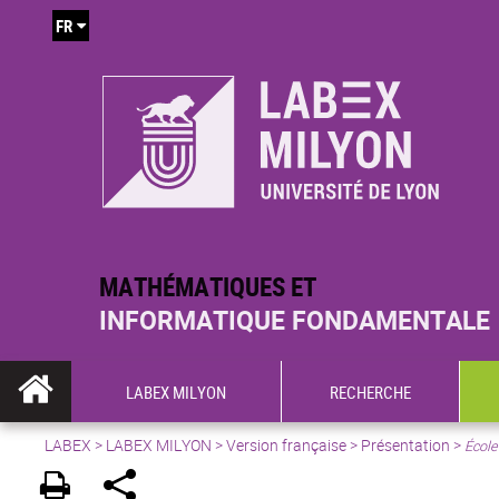
FR
MATHÉMATIQUES ET
INFORMATIQUE FONDAMENTALE
LABEX MILYON
RECHERCHE
LABEX >
LABEX MILYON
>
Version française
>
Présentation
>
École