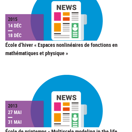
2015
14 DÉC
18 DÉC
École d’hiver « Espaces nonlinéaires de fonctions en
mathématiques et physique »
2013
27 MAI
31 MAI
École de printemps « Multiscale modeling in the life