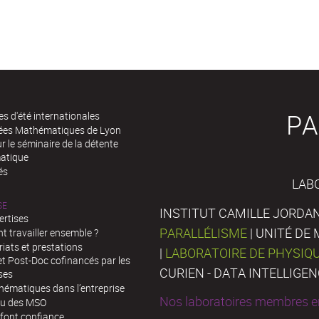
PA
es d'été internationales
rées Mathématiques de Lyon
 le séminaire de la détente
atique
és
LAB
SE
INSTITUT CAMILLE JORDAN
ertises
PARALLÉLISME
| UNITÉ D
 travailler ensemble ?
iats et prestations
|
LABORATOIRE DE PHYSIQ
t Post-Doc cofinancés par les
CURIEN - DATA INTELLIGE
ses
hématiques dans l’entreprise
Nos laboratoires membres en
au des MSO
 font confiance