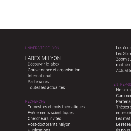
Les écol
UNIVERSITÉ DE LYON
Les Soi
LABEX MILYON
Zoom sur
Découvrir le labex
mathém
Gouvernance et organisation
Actualit
International
Partenaires
ENTREPRI
Toutes les actualités
Nos exp
Comment
Partenar
RECHERCHE
Trimestres et mois thématiques
Thèses e
Evénements scientifiques
entrepri
Chercheurs invités
Les mat
Post-doctorants Milyon
Le rése
Publications
Ils nous