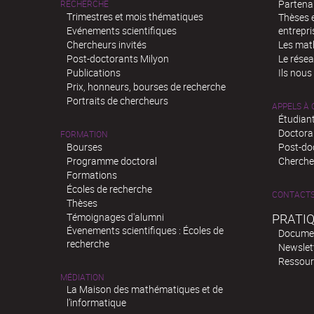
Partenar
RECHERCHE
Trimestres et mois thématiques
Thèses e
Evénements scientifiques
entrepri
Chercheurs invités
Les mat
Post-doctorants Milyon
Le rése
Publications
Ils nous
Prix, honneurs, bourses de recherche
Portraits de chercheurs
APPELS À
Étudiant
Doctora
FORMATION
Bourses
Post-do
Programme doctoral
Chercheu
Formations
Écoles de recherche
CONTACT
Thèses
Témoignages d'alumni
PRATI
Évenements scientifiques : Écoles de
Docume
recherche
Newslet
Ressour
MÉDIATION
La Maison des mathématiques et de
l’informatique