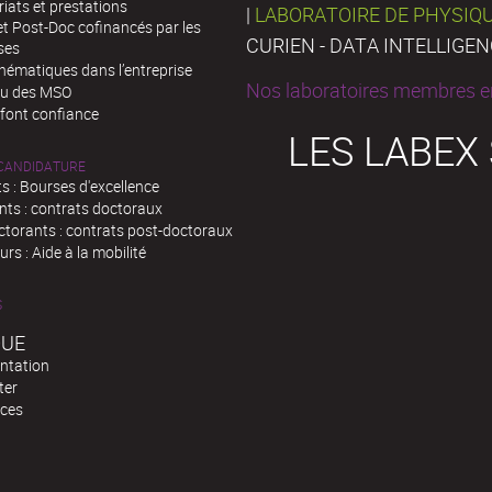
iats et prestations
|
LABORATOIRE DE PHYSIQ
t Post-Doc cofinancés par les
CURIEN - DATA INTELLIGE
ses
hématiques dans l’entreprise
Nos laboratoires membres en
au des MSO
 font confiance
LES LABEX
 CANDIDATURE
s : Bourses d'excellence
nts : contrats doctoraux
ctorants : contrats post-doctoraux
rs : Aide à la mobilité
S
QUE
ntation
ter
ces