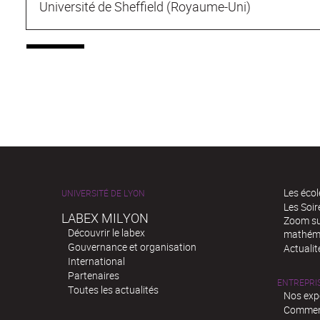
Université de Sheffield (Royaume-Uni)
Les écol
UNIVERSITÉ DE LYON
Les Soi
LABEX MILYON
Zoom sur
Découvrir le labex
mathém
Gouvernance et organisation
Actualit
International
Partenaires
ENTREPRI
Toutes les actualités
Nos exp
Comment