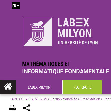
FR
MATHÉMATIQUES ET
INFORMATIQUE FONDAMENTALE
LABEX MILYON
RECHERCHE
LABEX >
LABEX MILYON
>
Version française
>
Présentation
>
Cher