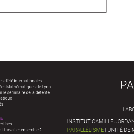
PA
es d'été internationales
rées Mathématiques de Lyon
 le séminaire de la détente
atique
és
LAB
SE
INSTITUT CAMILLE JORDAN
ertises
PARALLÉLISME
| UNITÉ D
 travailler ensemble ?