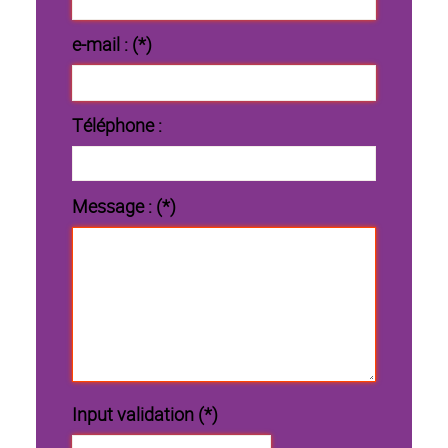
e-mail : (*)
Téléphone :
Message : (*)
Input validation (*)