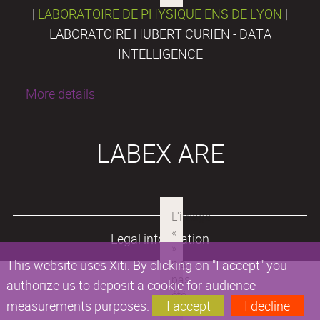
|
LABORATOIRE DE PHYSIQUE ENS DE LYON
|
LABORATOIRE HUBERT CURIEN - DATA
INTELLIGENCE
More details
LABEX ARE
Legal information
This website uses Xiti. By clicking on "I accept" you
authorize us to deposit a cookie for audience
measurements purposes.
I accept
I decline