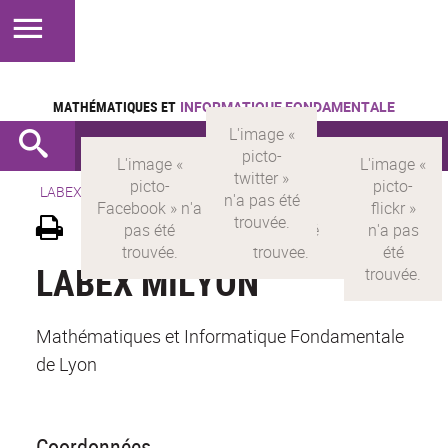
MATHÉMATIQUES ET
INFORMATIQUE FONDAMENTALE
LABEX >
LABEX MILYON
>
Version française
>
Contacts
LABEX MILYON
Mathématiques et Informatique Fondamentale
de Lyon
Coordonnées