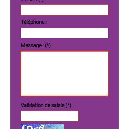
Téléphone :
Message : (*)
Validation de saisie (*)