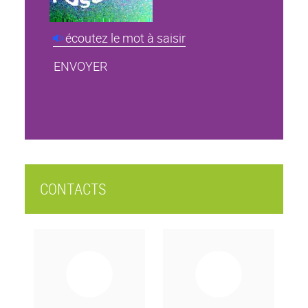
écoutez le mot à saisir
CONTACTS