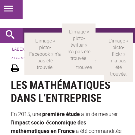
LABEX >
LABEX MILYON
>
Version française
>
Présentation
>
Les mathématiques dans l’entreprise
LES MATHÉMATIQUES
DANS L’ENTREPRISE
En 2015, une
première étude
afin de mesurer
l’
impact socio-économique des
mathématiques en France
a été commanditée